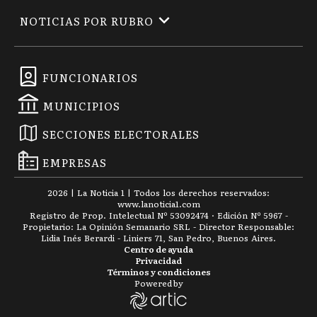
NOTICIAS POR RUBRO
FUNCIONARIOS
MUNICIPIOS
SECCIONES ELECTORALES
EMPRESAS
2026
|
La Noticia 1
| Todos los derechos reservados:
www.
lanoticia1.com
Registro de Prop. Intelectual Nº 53092474 · Edición Nº
5967
-
Propietario: La Opinión Semanario SRL - Director Responsable:
Lidia Inés Berardi - Liniers 71, San Pedro, Buenos Aires.
Centro de ayuda
Privacidad
Términos y condiciones
Powered by