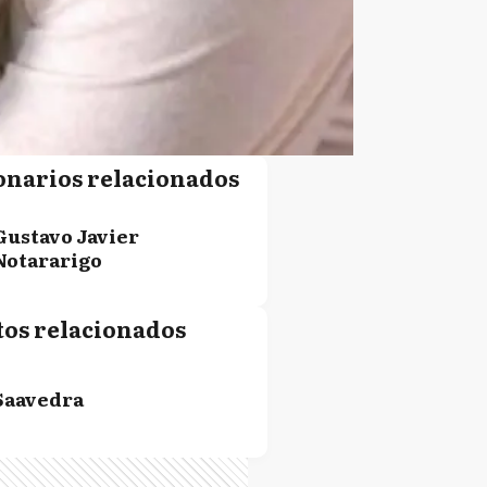
onarios relacionados
Gustavo Javier
Notararigo
tos relacionados
Saavedra