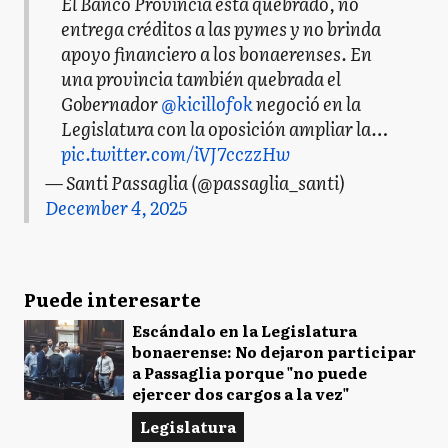
El Banco Provincia está quebrado, no
entrega créditos a las pymes y no brinda
apoyo financiero a los bonaerenses. En
una provincia también quebrada el
Gobernador
@kicillofok
negoció en la
Legislatura con la oposición ampliar la…
pic.twitter.com/iVJ7cczzHw
— Santi Passaglia (@passaglia_santi)
December 4, 2025
Puede interesarte
Escándalo en la Legislatura
bonaerense: No dejaron participar
a Passaglia porque "no puede
ejercer dos cargos a la vez"
Legislatura