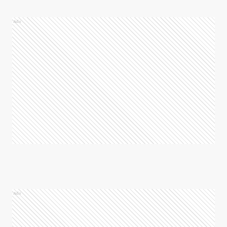
Ads
Ads