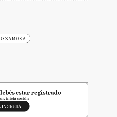
IO ZAMORA
debés estar registrado
or, iniciá sesión
INGRESA