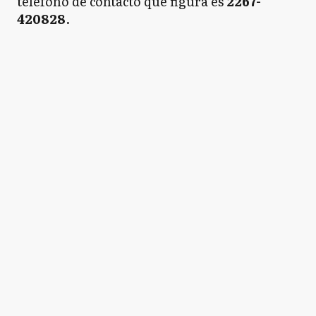
teléfono de contacto que figura es
2267-
420828
.