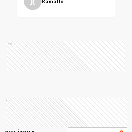
R
Ramallo
Ads
Ads