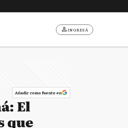
INGRESÁ
Añadir como fuente en
á: El
s que