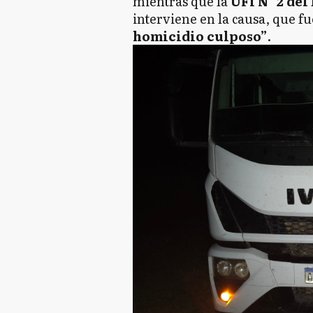
mientras que la
UFI N° 2 de
interviene en la causa, que f
homicidio culposo”
.