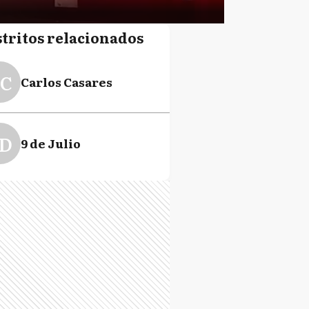
stritos relacionados
C
Carlos Casares
D
9 de Julio