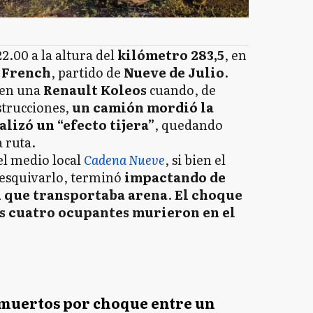
22.00 a la altura del
kilómetro 283,5
, en
e
French
, partido de
Nueve de Julio
.
 en una
Renault Koleos
cuando, de
strucciones,
un camión mordió la
lizó un “efecto tijera”
, quedando
 ruta.
el medio local
Cadena Nueve
, si bien el
 esquivarlo, terminó
impactando de
n que transportaba arena
.
El choque
os cuatro ocupantes murieron en el
muertos por choque entre un