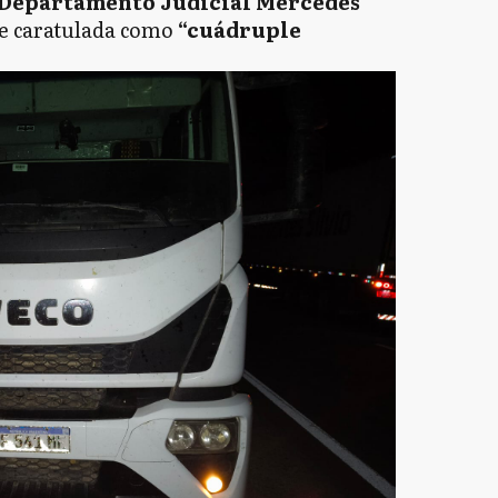
l Departamento Judicial Mercedes
ue caratulada como
“cuádruple