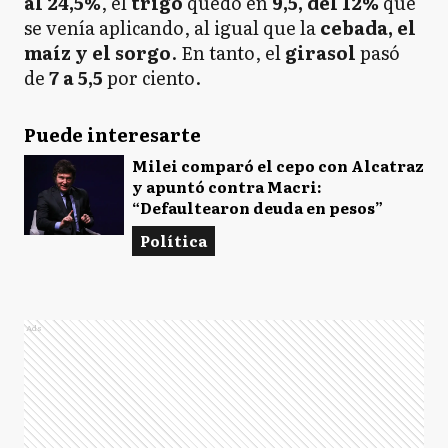
al 24,5%
, el
trigo
quedó en
9,5, del 12%
que
se venía aplicando, al igual que la
cebada, el
maíz y el sorgo
. En tanto, el
girasol
pasó
de
7 a 5,5
por ciento.
Puede interesarte
Milei comparó el cepo con Alcatraz
y apuntó contra Macri:
“Defaultearon deuda en pesos”
Política
Ads