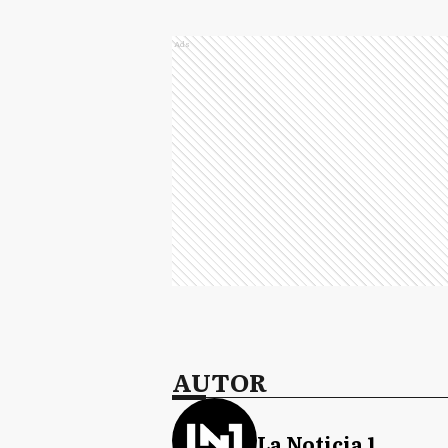
Ads
AUTOR
La Noticia 1