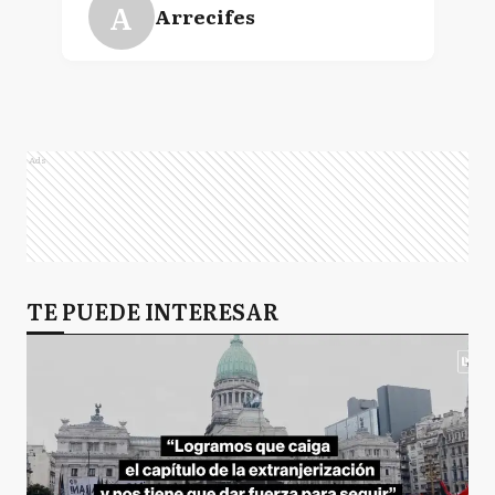
A
Arrecifes
SA
San Antonio de Areco
Ads
R
Rauch
S
TE PUEDE INTERESAR
Saladillo
9D
9 de Julio