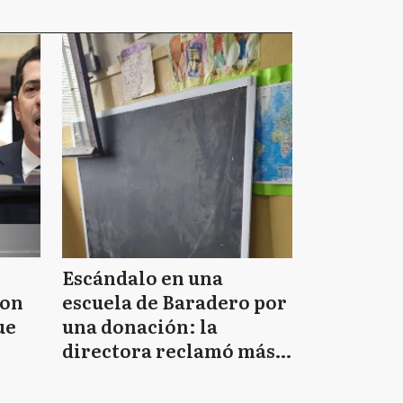
Escándalo en una
ron
escuela de Baradero por
ue
una donación: la
directora reclamó más
"materiales de calidad"
y menos "fotos"