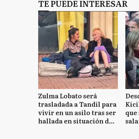
TE PUEDE INTERESAR
Zulma Lobato será
Des
trasladada a Tandil para
Kici
vivir en un asilo tras ser
que 
hallada en situación de
sala
calle en Entre Ríos
para
bási