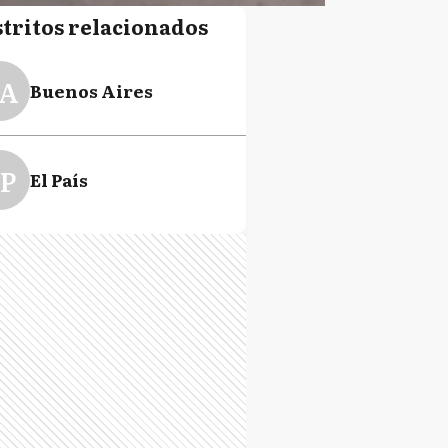
stritos relacionados
A
Buenos Aires
P
El País