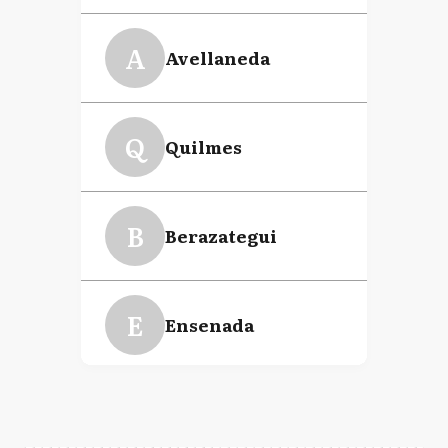
A
Avellaneda
Q
Quilmes
B
Berazategui
E
Ensenada
LP
La Plata