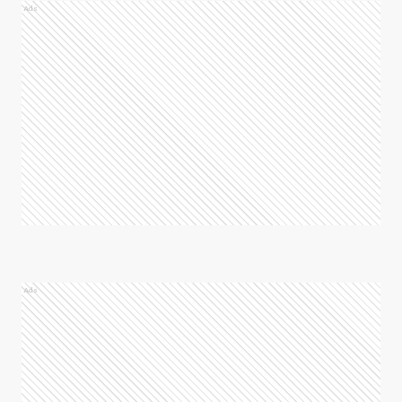
Ads
Ads