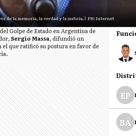
or de la memoria, la verdad y la justicia.
|
PH: Internet
 del Golpe de Estado en Argentina de
Funci
ador,
Sergio Massa
, difundió un
 el que ratificó su postura en favor de
cia.
Distri
EP
BA