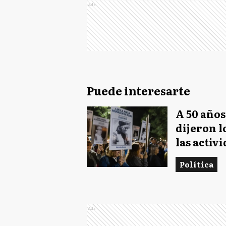
Ads
Puede interesarte
A 50 años
dijeron l
las activ
Política
Ads