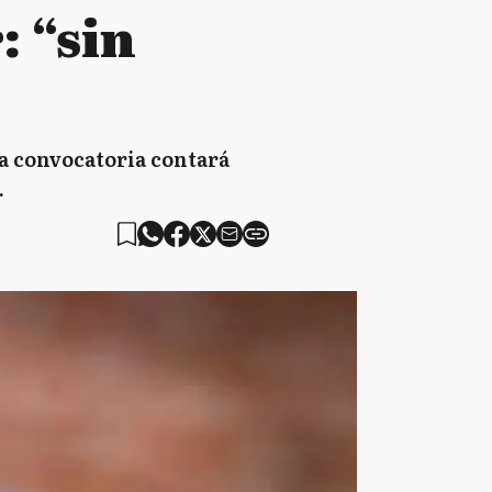
: “sin
La convocatoria contará
.