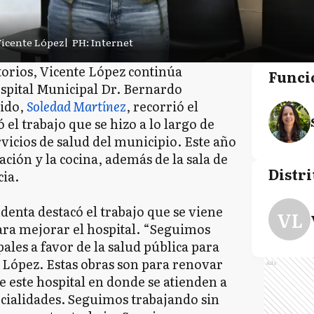
Vicente López
|
PH: Internet
torios, Vicente López continúa
Funci
ospital Municipal Dr. Bernardo
tido,
Soledad Martínez
, recorrió el
 el trabajo que se hizo a lo largo de
rvicios de salud del municipio. Este año
ación y la cocina, además de la sala de
Distri
cia.
ndenta destacó el trabajo que se viene
VL
ara mejorar el hospital. “Seguimos
ales a favor de la salud pública para
e López. Estas obras son para renovar
Ads
ne este hospital en donde se atienden a
pecialidades. Seguimos trabajando sin