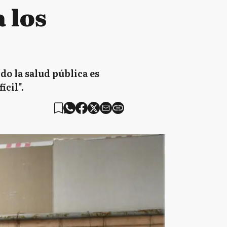
 los
o la salud pública es
ícil".