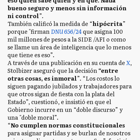
eso quién sabe quién y en qué. Nada
bueno seguro y menos sin información
ni control
”.
También calificó la medida de “
hipócrita
”
porque "firman
DNU 656/24
que asigna 100
mil millones de pesos a la SIDE /AFI o como
se llame un área de inteligencia que lo menos
que tiene es eso”.
A través de una publicación en su cuenta de
X
,
Stolbizer aseguró que la decisión
“entre
otras cosas, es inmoral
”. “Los costos lo
siguen pagando jubilados y trabajadores para
que otros sigan de fiesta con la plata del
Estado”, cuestionó, e insistió en que el
Gobierno incurre en un “doble discurso” y
una "doble moral”.
“
No cumplen normas constitucionales
para asignar partidas y se burlan de nosotros