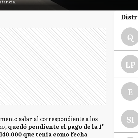
stancia.
Distr
Q
LP
E
SI
mento salarial correspondiente a los
zo,
quedó pendiente el pago de la 1°
140.000 que tenía como fecha