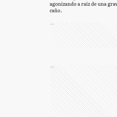
agonizando a raíz de una grav
caño.
Ads
Ads