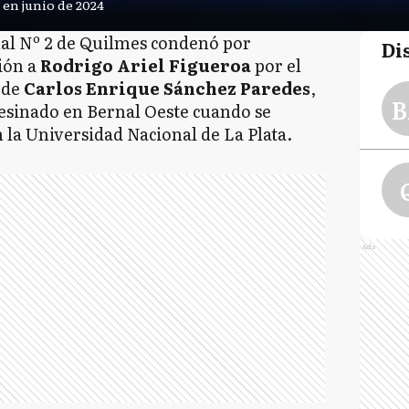
en junio de 2024
nal Nº 2 de Quilmes condenó por
Di
ión a
Rodrigo Ariel Figueroa
por el
 de
Carlos Enrique Sánchez Paredes
,
B
sesinado en Bernal Oeste cuando se
 la Universidad Nacional de La Plata.
Ads