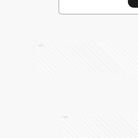
Ads
Ads