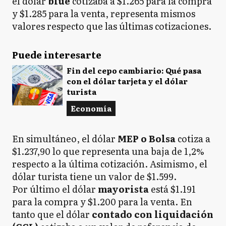
el dólar
blue
cotizaba a $1.265 para la compra
y $1.285 para la venta, representa mismos
valores respecto que las últimas cotizaciones.
Puede interesarte
Fin del cepo cambiario: Qué pasa
con el dólar tarjeta y el dólar
turista
Economía
En simultáneo, el dólar
MEP o Bolsa
cotiza a
$1.237,90 lo que representa una baja de 1,2%
respecto a la última cotización. Asimismo, el
dólar turista tiene un valor de $1.599.
Por último el dólar
mayorista
está $1.191
para la compra y $1.200 para la venta. En
tanto que el dólar
contado con liquidación