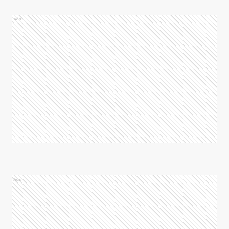
Ads
Ads