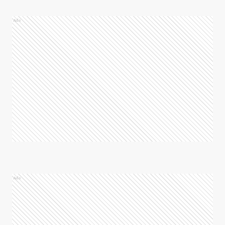
Ads
Ads