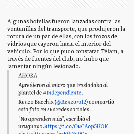
Algunas botellas fueron lanzadas contra las
ventanillas del transporte, que produjeron la
rotura de un par de ellas, con los trozos de
vidrios que cayeron hacia el interior del
vehículo. Por lo que pudo constatar Télam, a
través de fuentes del club, no hubo que
lamentar ningún lesionado.
AHORA
Agredieron al micro que trasladaba al
plantel de
#Independiente
.
Renzo Bacchia (
@Renzoro12
) compartió
esta foto en sus redes sociales.
"No aprenden más", escribió el
uruguayo.
https://t.co/OuCAop5UOK
pic.twitter.com/prEfhYz0Oe