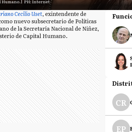
al Humano.
|
PH: Internet
riano Cecilio Uset
, exintendente de
Funci
como nuevo subsecretario de Políticas
no de la Secretaría Nacional de Niñez,
isterio de Capital Humano.
Distri
CR
EP