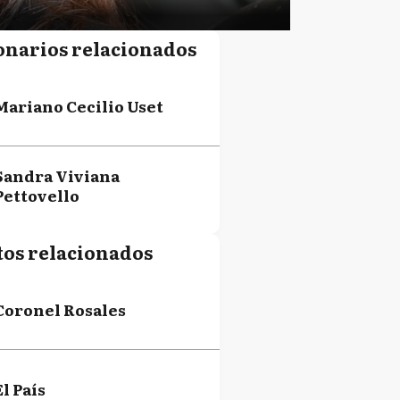
onarios relacionados
Mariano Cecilio Uset
Sandra Viviana
Pettovello
tos relacionados
Coronel Rosales
El País