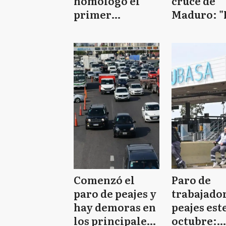
homologó el
cruce de
primer
Maduro: "
convenio
peronistas
colectivo para
saludamos
trabajadores de
AUBASA
Comenzó el
Paro de
paro de peajes y
trabajado
hay demoras en
peajes este
los principales
octubre: