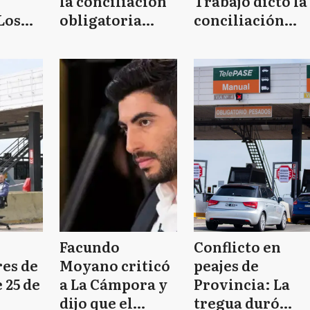
la conciliación
Trabajo dictó la
Los
obligatoria
conciliación
 no te
dando fin a la
obligatoria
"
huelga que
comenzó en año
nuevo
Facundo
Conflicto en
res de
Moyano criticó
peajes de
 25 de
a La Cámpora y
Provincia: La
dijo que el
tregua duró