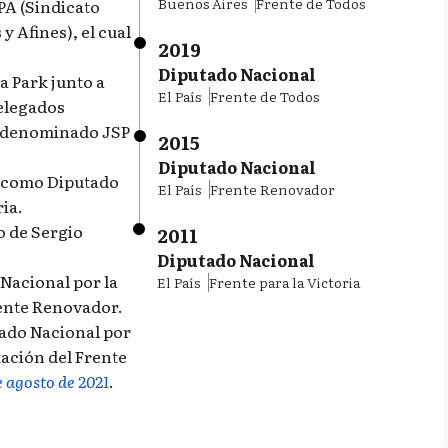
Buenos Aires
Frente de Todos
PA (Sindicato
y Afines), el cual
2019
Diputado Nacional
a Park junto a
El País
Frente de Todos
delegados
 denominado JSP
2015
Diputado Nacional
a como Diputado
El País
Frente Renovador
ria.
o de Sergio
2011
Diputado Nacional
Nacional por la
El País
Frente para la Victoria
rente Renovador.
tado Nacional por
ación del Frente
e agosto de 2021
.