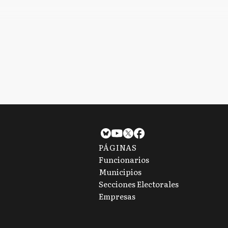
Moyano rompe
impulsará
con Kicillof:
proyecto d
¿Cómo es el
conflicto en
Peajes?
PÁGINAS
Funcionarios
Municipios
Secciones Electorales
Empresas