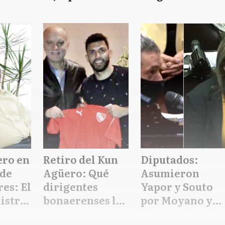
n
gobierno de
poco y
en
Alberto
volvieron a
ís
Fernández
levantar
"debería ser
barreras
borrado de la
historia del
peronismo"
ero en
Retiro del Kun
Diputados:
 de
Agüero: Qué
Asumieron
es: El
dirigentes
Yapor y Souto
istro
bonaerenses le
por Moyano y
orte
dedicaron
Álvarez