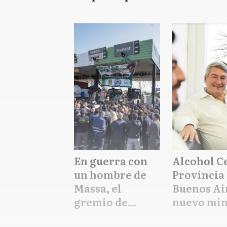
accesos a la
Levantará
Provincia: Qué
barreras 
reclaman los
todo el pa
trabajadores
En guerra con
Alcohol C
un hombre de
Provincia
Massa, el
Buenos Air
gremio de
nuevo min
Facundo
de Transp