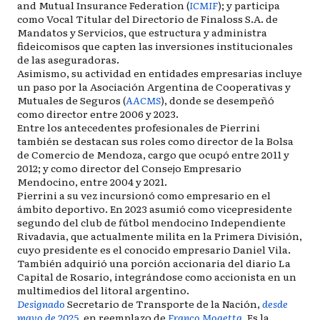
and Mutual Insurance Federation (
ICMIF
); y participa
como Vocal Titular del Directorio de Finaloss S.A. de
Mandatos y Servicios, que estructura y administra
fideicomisos que capten las inversiones institucionales
de las aseguradoras.
Asimismo, su actividad en entidades empresarias incluye
un paso por la Asociación Argentina de Cooperativas y
Mutuales de Seguros (
AACMS
), donde se desempeñó
como director entre 2006 y 2023.
Entre los antecedentes profesionales de Pierrini
también se destacan sus roles como director de la Bolsa
de Comercio de Mendoza, cargo que ocupó entre 2011 y
2012; y como director del Consejo Empresario
Mendocino, entre 2004 y 2021.
Pierrini a su vez incursionó como empresario en el
ámbito deportivo. En 2023 asumió como vicepresidente
segundo del club de fútbol mendocino Independiente
Rivadavia, que actualmente milita en la Primera División,
cuyo presidente es el conocido empresario Daniel Vila.
También adquirió una porción accionaria del diario La
Capital de Rosario, integrándose como accionista en un
multimedios del litoral argentino.
Designado
Secretario de Transporte de la Nación,
desde
mayo de 2025
, en reemplazo de
Franco Mogetta
. Es la