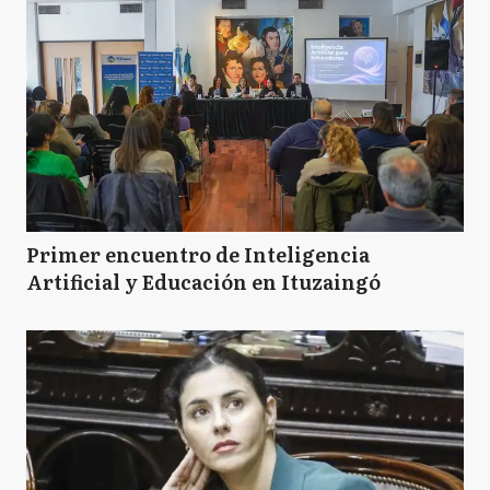
VG
Villa Gesell
MC
Mar Chiquita
P
Pilar
Primer encuentro de Inteligencia
Artificial y Educación en Ituzaingó
C
Campana
LM
La Matanza