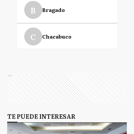
B
Bragado
C
Chacabuco
M
Morón
Ads
CS
Coronel Suarez
SP
TE PUEDE INTERESAR
San Pedro