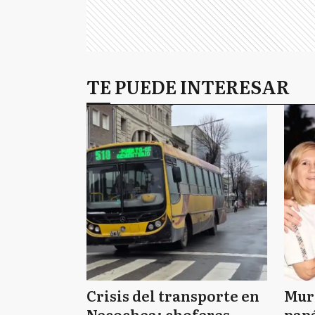
TE PUEDE INTERESAR
Crisis del transporte en
Muri
Necochea: choferes
papá