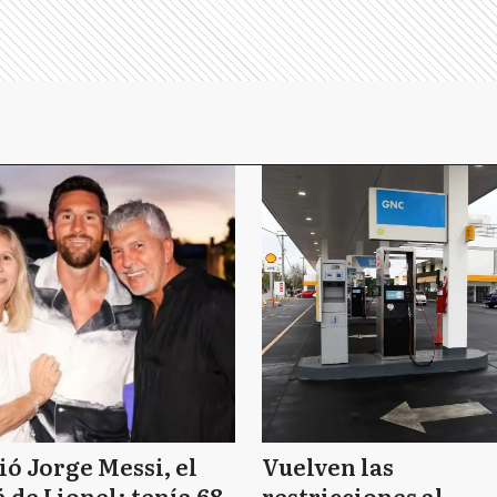
ó Jorge Messi, el
Vuelven las
 de Lionel: tenía 68
restricciones al