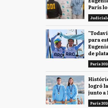
Eugenia
París l
Judicial
"Todaví
para es
Eugenia
de plat
Paris 202
Históri
logró l
junto a
Paris 202