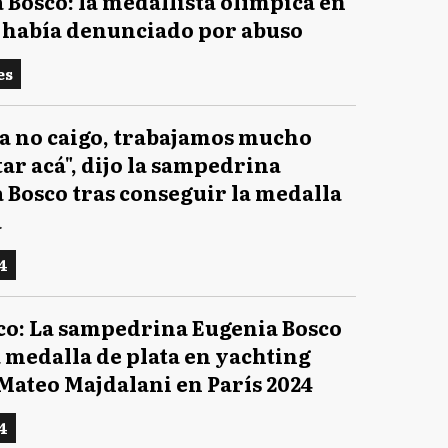
 Bosco: la medallista olímpica en
o había denunciado por abuso
es
a no caigo, trabajamos mucho
tar acá", dijo la sampedrina
 Bosco tras conseguir la medalla
a
4
co: La sampedrina Eugenia Bosco
a medalla de plata en yachting
 Mateo Majdalani en París 2024
4