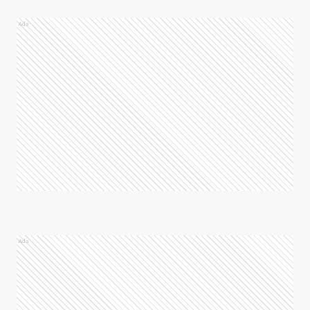
Ads
Ads