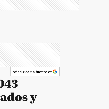
Añadir como fuente en
043
mados y