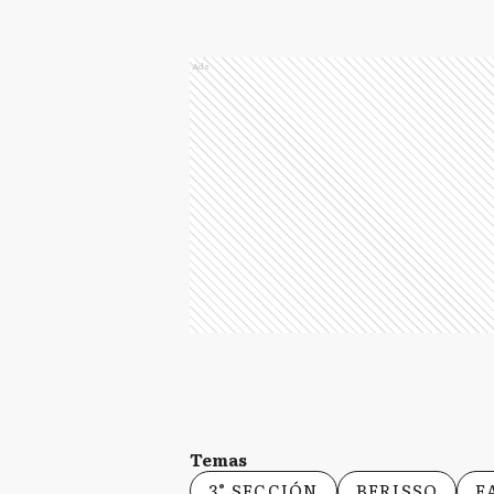
Ads
Temas
3° SECCIÓN
BERISSO
F