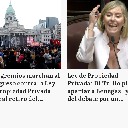
 gremios marchan al
Ley de Propiedad
reso contra la Ley
Privada: Di Tullio p
ropiedad Privada
apartar a Benegas L
 al retiro del
del debate por un
tulo de tierras
supuesto conflicto d
intereses