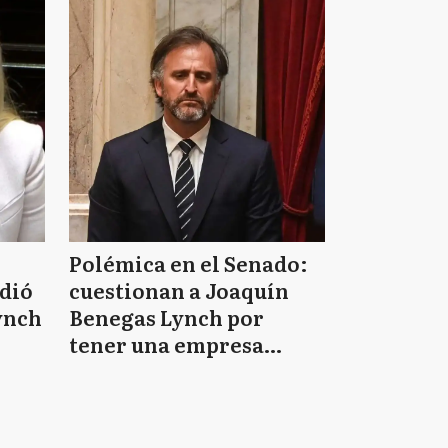
Polémica en el Senado:
idió
cuestionan a Joaquín
ynch
Benegas Lynch por
tener una empresa
e
vinculada al negocio de
tierras