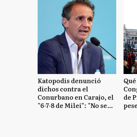
Katopodis denunció
Qué
dichos contra el
Cong
Conurbano en Carajo, el
de P
"6-7-8 de Milei": "No se
pese
puede decir y hacer
capí
cualquier cosa"