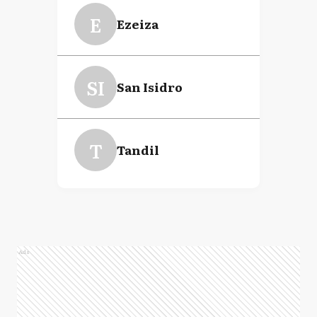
E
Ezeiza
SI
San Isidro
T
Tandil
Ads