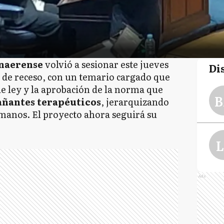
naerense
volvió a sesionar este jueves
Di
 de receso, con un temario cargado que
e ley y la aprobación de la norma que
B
ñantes terapéuticos
, jerarquizando
umanos. El proyecto ahora seguirá su
L
Ads