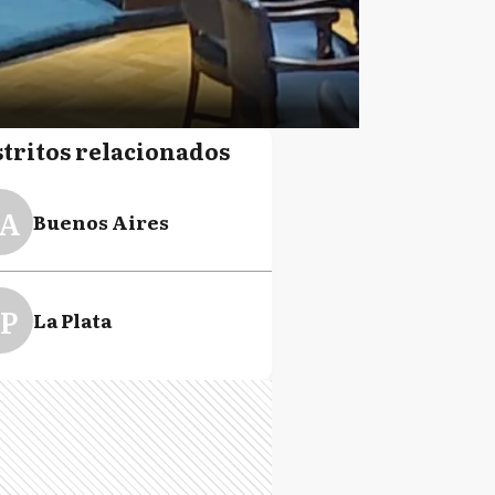
stritos relacionados
A
Buenos Aires
P
La Plata