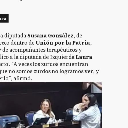
ura
la diputada
Susana González
, de
ecco dentro de
Unión por la Patria
,
ey de acompañantes terapéuticos y
ico a la diputada de Izquierda
Laura
ecto. “A veces los zurdos encuentran
que no somos zurdos no logramos ver, y
rlo”, afirmó.