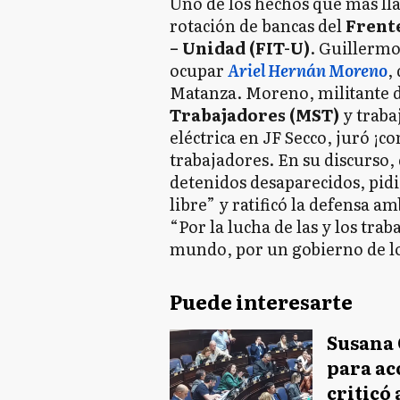
Uno de los hechos que más lla
rotación de bancas del
Frente
– Unidad (FIT-U)
. Guillermo
ocupar
Ariel Hernán Moreno
,
Matanza. Moreno, militante 
Trabajadores (MST)
y traba
eléctrica en JF Secco, juró ¡
trabajadores. En su discurso,
detenidos desaparecidos, pidi
libre” y ratificó la defensa a
“Por la lucha de las y los tra
mundo, por un gobierno de los
Puede interesarte
Susana 
para ac
criticó