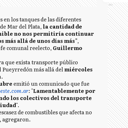
Ads
en los tanques de las diferentes
de Mar del Plata,
la cantidad de
nible no nos permitiría continuar
s más allá de unos días más
”,
efe comunal reelecto,
Guillermo
 que exista transporte público
l Pueyrredón más allá del
miércoles
n.
tubre
emitió un comunicado que fue
oeste.com.ar
: "
Lamentablemente por
ndo los colectivos del transporte
ciudad
".
 escasez de combustibles que afecta no
", agregaron.