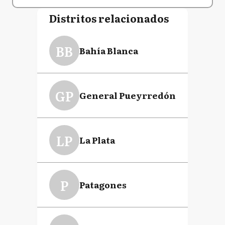
Distritos relacionados
BB
Bahía Blanca
GP
General Pueyrredón
LP
La Plata
P
Patagones