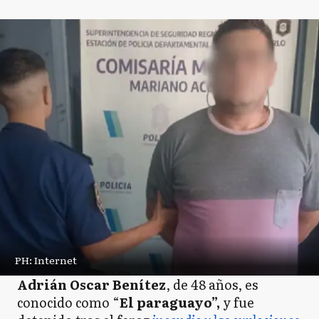
PH: Internet
Adrián Oscar Benítez
, de 48 años, es
conocido como “
El paraguayo”,
y fue