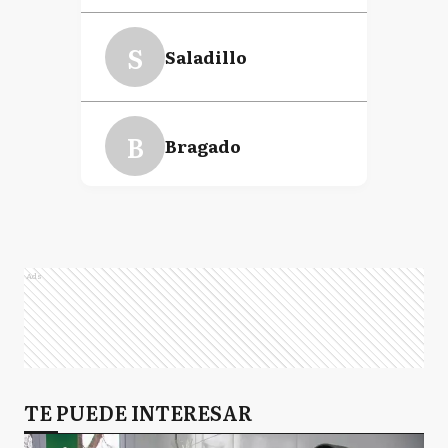
S
Saladillo
B
Bragado
L
Lincoln
Ads
GB
General Belgrano
A
TE PUEDE INTERESAR
Azul