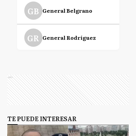
GB
General Belgrano
Jorge "Piru" Eijo
GR
General Rodríguez
LC
La Costa
Ads
LD
Lomas de Zamora
M
TE PUEDE INTERESAR
Morón