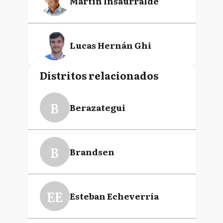
Martín Insaurralde
Lucas Hernán Ghi
Distritos relacionados
Gastón Arnoldo Arias
B
Berazategui
Fernando Gray
B
Brandsen
Daniel Osvaldo Scioli
EE
Esteban Echeverría
Juan Pablo Anghileri