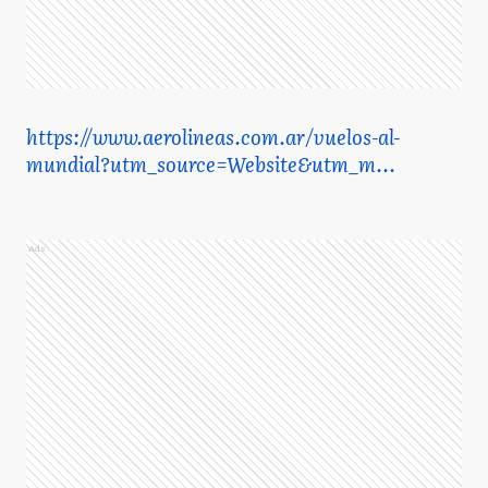
https://www.aerolineas.com.ar/vuelos-al-
mundial?utm_source=Website&utm_m...
Ads