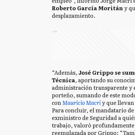
empleo”, informó Jorge Macri e
Roberto García Moritán
y qu
desplazamiento.
Ads
“Además,
José Grippo se sum
Técnica
, aportando su conoci
administración transparente y ef
porteño, sumando de este modo 
con
Mauricio Macri
y que llevan
Para concluir, el mandatario d
exministro de Seguridad a quié
trabajo, valoró profundamente 
reemplazada por Grippo: “Tamb