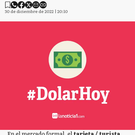
30 de diciembre de 2022 | 20:10
En el mercado formal, el
tarjeta / turista