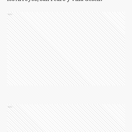
Ads
Ads