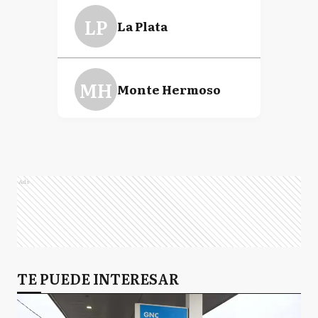
LP
La Plata
MH
Monte Hermoso
T
Tapalqué
Ads
BA
Buenos Aires
TE PUEDE INTERESAR