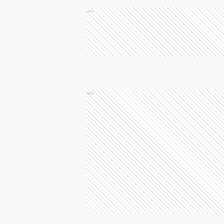
Ads
Ads