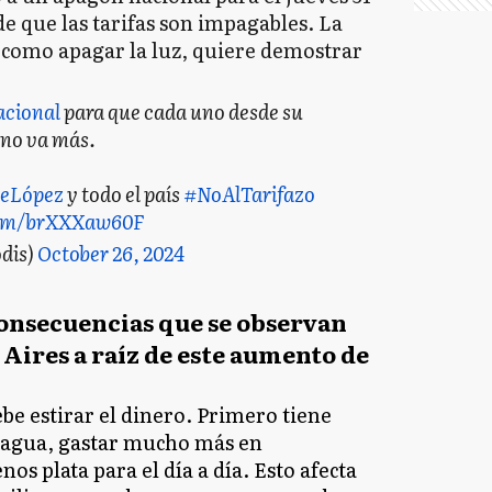
 de que las tarifas son impagables. La
o como apagar la luz, quiere demostrar
cional
para que cada uno desde su
í no va más.
teLópez
y todo el país
#NoAlTarifazo
.com/brXXXaw60F
dis)
October 26, 2024
consecuencias que se observan
 Aires a raíz de este aumento de
be estirar el dinero. Primero tiene
s, agua, gastar mucho más en
nos plata para el día a día. Esto afecta