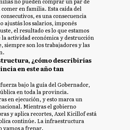
ilias no pueden comprar un par de
 a comer en familia. Esta caída del
 consecutivos, es una consecuencia
do ajustás los salarios, imponés
ajuste, el resultado es lo que estamos
 la actividad económica y destrucción
 siempre son los trabajadores y las
n.
tructura, ¿cómo describirías
vincia en este año tan
uerza bajo la guía del Gobernador,
ública en toda la provincia.
as en ejecución, y esto marca un
 nacional. Mientras el gobierno
s y aplica recortes, Axel Kicillof está
blica continúe. La infraestructura
o vamos a frenar.