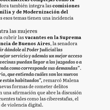
dora también integra las
comisiones
milia y de Modernización del
es esos temas tienen una incidencia
ntra las mujeres
a cubrir las
vacantes en la Suprema
incia de Buenos Aires
, la senadora
r dándole al Poder Judicial las
ejor servicio y además un mejor acceso
as vecinas puedan llegar a los juzgados o a
atienda como corresponde sus demandas”
.
rio, que entienda cuáles son los nuevos
e están habituados”,
remarcó Malena
uevas formas de cometer delitos
n una afirmación que abre la discusión
uentes tales como las ciberestafas, el
de violencia digital.