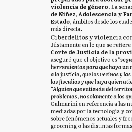
violencia de género
. La sena
de Niñez, Adolescencia y Fa
Estado
, ámbitos desde los cual
más directa.
Ciberdelitos y violencia co
Jústamente en lo que se refiere 
Corte de Justicia de la prov
aseguró que el objetivo es
“segui
herramientas para que haya un m
a la justicia, que los vecinos y l
las fiscalías y que haya quien 
“Alguien que entienda del territo
problemas, no solamente a los qu
Galmarini en referencia a las n
mediadas por la tecnología y co
sobre fenómenos actuales y frec
grooming o las distintas formas 