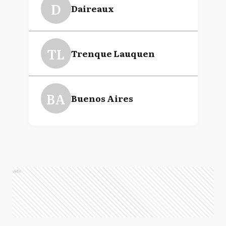
D
Daireaux
TL
Trenque Lauquen
BA
Buenos Aires
Ads