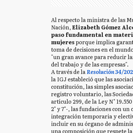
Al respecto la ministra de las M
Nación,
Elizabeth Gómez Alc
paso fundamental en materia
mujeres
porque implica garanti
toma de decisiones en el mundo
"un gran avance para reducir l
del trabajo y de las empresas".
A través de la
Resolución 34/20
la IGJ estableció que las asociac
constitución, las simples asociac
registro voluntario, las Socie
artículo 299, de la Ley N° 19.550
2° y 7°-, las fundaciones con un
integración temporaria y electi
incluir en su órgano de administ
una composición que respete la