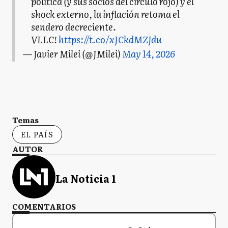
política (y sus socios del círculo rojo) y el
shock externo, la inflación retoma el
sendero decreciente.
VLLC!
https://t.co/xJCkdMZJdu
— Javier Milei (@JMilei)
May 14, 2026
Temas
EL PAÍS
AUTOR
La Noticia 1
COMENTARIOS