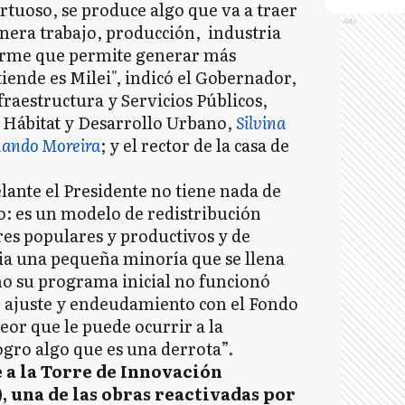
irtuoso, se produce algo que va a traer
Ads
nera trabajo, producción, industria
orme que permite generar más
iende es Milei", indicó el Gobernador,
raestructura y Servicios Públicos,
e Hábitat y Desarrollo Urbano,
Silvina
nando Moreira
; y el rector de la casa de
elante el Presidente no tiene nada de
io: es un modelo de redistribución
ores populares y productivos y de
cia una pequeña minoría que se llena
mo su programa inicial no funcionó
e ajuste y endeudamiento con el Fondo
eor que le puede ocurrir a la
gro algo que es una derrota”.
e a la Torre de Innovación
, una de las obras reactivadas por