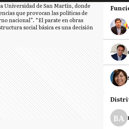
 la Universidad de San Martín, donde
Funci
encias que provocan las políticas de
rno nacional”. “El parate en obras
structura social básica es una decisión
Distri
BA