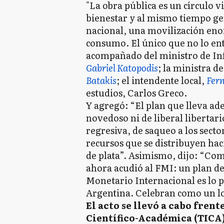
"La obra pública es un círculo v
bienestar y al mismo tiempo ge
nacional, una movilización en
consumo. El único que no lo ent
acompañado del ministro de Inf
Gabriel Katopodis
; la ministra d
Batakis
; el intendente local,
Fer
estudios, Carlos Greco.
Y agregó: “El plan que lleva ad
novedoso ni de liberal libertar
regresiva, de saqueo a los sect
recursos que se distribuyen ha
de plata”. Asimismo, dijo: “Co
ahora acudió al FMI: un plan d
Monetario Internacional es lo p
Argentina. Celebran como un lo
El acto se llevó a cabo frent
Científico-Académica (TICA)