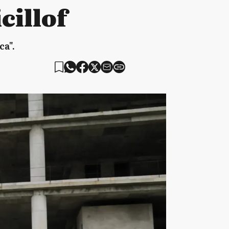
cillof
ca".