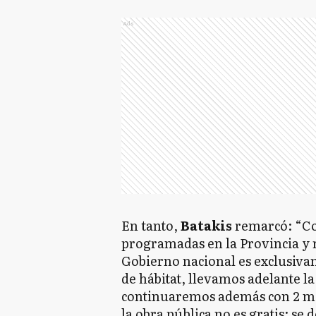
Ads
En tanto,
Batakis
remarcó: “Co
programadas en la Provincia y r
Gobierno nacional es exclusivam
de hábitat, llevamos adelante la
continuaremos además con 2 mil
la obra pública no es gratis: se