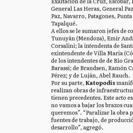
Exaltación de la Cruz, Escobar,
General Las Heras, General Pa
Paz, Navarro, Patagones, Punta 
Tapalqué.
A ellos se le sumaron jefes de 
Tunuyán (Mendoza), Emir Andrao
Corsalini; la intendenta de Sant
exintendente de Villa María (Có
de los intendentes de de Río Gr
Barassi; de Brandsen, Ramón 
Pérez; y de Luján, Abel Rauch.
Por su parte,
Katopodis
manife
realizan obras de infraestructu
tienen precedentes. Este acto e
no vamos a bajar los brazos cuan
queremos”. “Paralizar la obra p
fuentes de trabajo, de producci
desarrollo”, agregó.