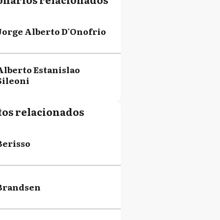
Jorge Alberto D'Onofrio
Alberto Estanislao
Sileoni
tos relacionados
Berisso
Brandsen