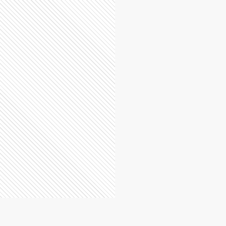
Escobar
Ituzaingó
José C. Paz
Malvinas Argentinas
Merlo