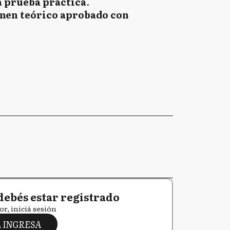
a prueba práctica
.
SI
men teórico aprobado con
T
VL
ED
Z
debés estar registrado
or, iniciá sesión
INGRESA