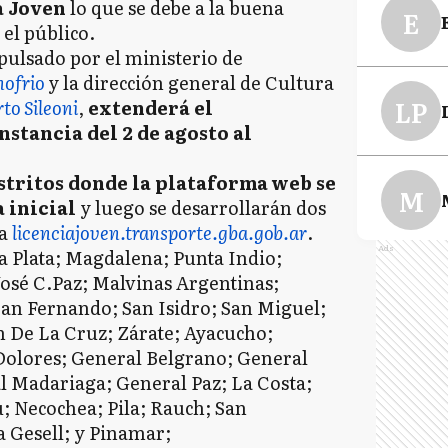
a Joven
lo que se debe a la buena
E
el público.
pulsado por el ministerio de
nofrio
y la dirección general de Cultura
LP
to Sileoni
,
extenderá el
stancia del 2 de agosto al
istritos donde la plataforma web se
M
a inicial
y luego se desarrollarán dos
 a
licenciajoven.transporte.gba.gob.ar
.
Ads
a Plata; Magdalena; Punta Indio;
osé C.Paz; Malvinas Argentinas;
PI
an Fernando; San Isidro; San Miguel;
n De La Cruz; Zárate; Ayacucho;
 Dolores; General Belgrano; General
C
l Madariaga; General Paz; La Costa;
 Necochea; Pila; Rauch; San
a Gesell; y Pinamar;