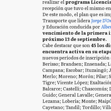
realizar el
programa Licenci
recepción que tuvo el mismo en 
De este modo, el plan que es im
Transporte que lidera
Jorge D’O
y Educación conducida por
Alber
vencimiento de la primera in
próximo 13 de septiembre
.
Cabe destacar que son
45 los d
encuentra activa en su etap
nuevos períodos de inscripción
Berisso; Brandsen; Ensenada; L
Campana; Escobar; Ituzaingó; J
Merlo; Moreno; Morón; Pilar; S
Tigre; Vicente López; Exaltació
Balcarce; Castelli; Chascomús;
Guido; General Lavalle; Genera
Lezama; Lobería; Monte; Maipú;
Cayetano; Tandil; Tordillo; Vill