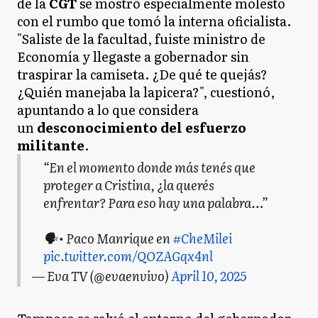
de la
CGT
se mostró especialmente molesto
con el rumbo que tomó la interna oficialista.
"Saliste de la facultad, fuiste ministro de
Economía y llegaste a gobernador sin
traspirar la camiseta. ¿De qué te quejás?
¿Quién manejaba la lapicera?", cuestionó,
apuntando a lo que considera
un
desconocimiento del esfuerzo
militante
.
“En el momento donde más tenés que
proteger a Cristina, ¿la querés
enfrentar? Para eso hay una palabra…”
🗣️ • Paco Manrique en
#CheMilei
pic.twitter.com/QOZAGqx4nl
— Eva TV (@evaenvivo)
April 10, 2025