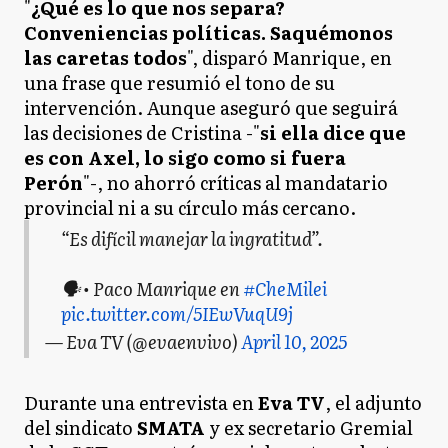
"
¿Qué es lo que nos separa?
Conveniencias políticas. Saquémonos
las caretas todos
", disparó Manrique, en
una frase que resumió el tono de su
intervención. Aunque aseguró que seguirá
las decisiones de Cristina -"
si ella dice que
es con Axel, lo sigo como si fuera
Perón
"-, no ahorró críticas al mandatario
provincial ni a su círculo más cercano.
“Es difícil manejar la ingratitud”.
🗣️ • Paco Manrique en
#CheMilei
pic.twitter.com/5IEwVuqU9j
— Eva TV (@evaenvivo)
April 10, 2025
Durante una entrevista en
Eva TV
, el adjunto
del sindicato
SMATA
y ex secretario Gremial